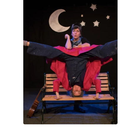
WOW LOOK AT THIS!
This is an optional, high
customizable off canva
ABOUT SALIENT
The Castle
Unit 345
2500 Castle Dr
Manhattan, NY
T:
+216 (0)40 3629 475
E:
hello@themenectar.