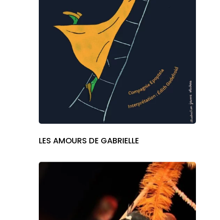
ABOUT SALIENT
The Castle
Unit 345
2500 Castle Dr
Manhattan, NY
T:
+216 (0)40 3629 475
E:
hello@themenectar.
LES AMOURS DE GABRIELLE