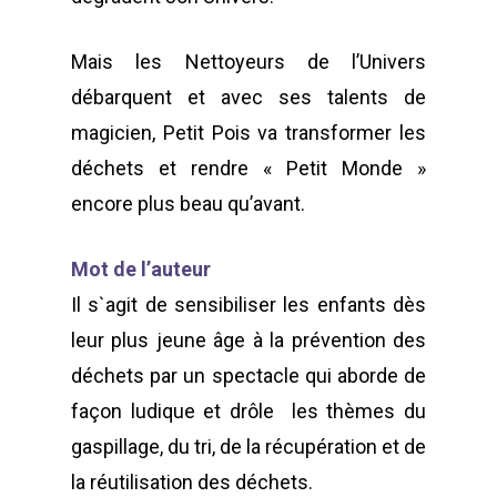
DANS LE SPECTACLE V
ET LES ARTS VISUELS
Mais les Nettoyeurs de l’Univers
débarquent et avec ses talents de
À propos
magicien, Petit Pois va transformer les
Annuaire
Contacts
déchets et rendre « Petit Monde »
encore plus beau qu’avant.
Actualités
Adhérentes
Spectacles / Créations
Mot de l’auteur
Agenda
Égalité H/F
Il s`agit de sensibiliser les enfants dès
Archives
Adhérer
leur plus jeune âge à la prévention des
déchets par un spectacle qui aborde de
façon ludique et drôle
les thèmes du
WOW LOOK AT THIS!
gaspillage, du tri, de la récupération et de
This is an optional, high
la réutilisation des déchets.