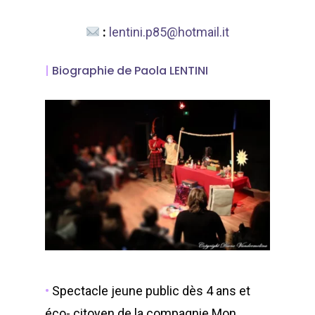
customizable off canva
:
lentini.p85@hotmail.it
ABOUT SALIENT
|
Biographie de Paola LENTINI
The Castle
Unit 345
2500 Castle Dr
Manhattan, NY
T:
+216 (0)40 3629 475
E:
hello@themenectar.
•
Spectacle jeune public dès 4 ans et
éco- citoyen de la compagnie Mon