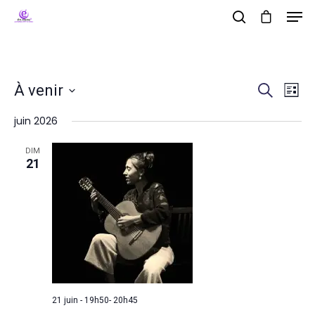
Na
Rec
Hit enter to search or ESC to close
À venir
Recherche
Liste
de
Sélectionnez
juin 2026
et
vu
une
Év
DIM
date.
navi
21
de
vue
Évè
21 juin - 19h50
-
20h45