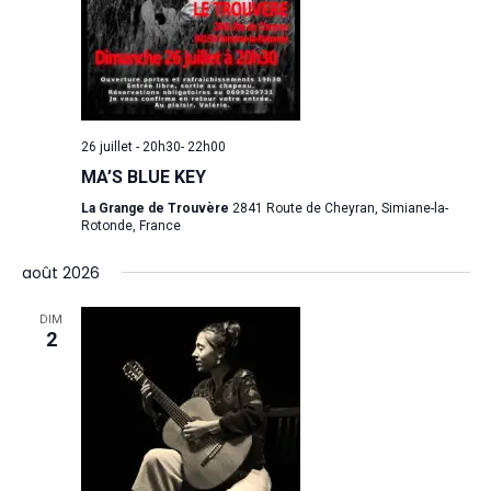
The Castle
Unit 345
2500 Castle Dr
Manhattan, NY
26 juillet - 20h30
-
22h00
T:
+216 (0)40 3629 475
MA’S BLUE KEY
E:
hello@themenectar.
La Grange de Trouvère
2841 Route de Cheyran, Simiane-la-
Rotonde, France
août 2026
DIM
2