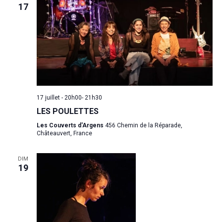
17
17 juillet - 20h00
-
21h30
LES POULETTES
Les Couverts d'Argens
456 Chemin de la Réparade,
Châteauvert, France
DIM
POUR L'ÉGALITÉ DE GE
19
DANS LE SPECTACLE V
ET LES ARTS VISUELS
À propos