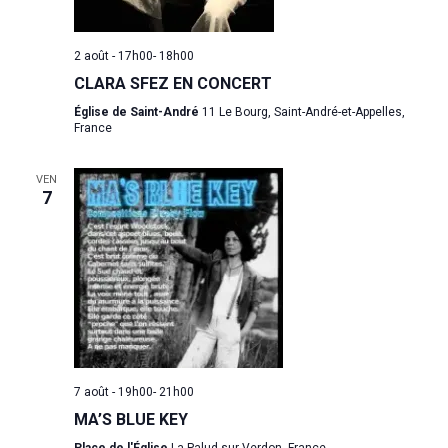
2 août - 17h00
-
18h00
CLARA SFEZ EN CONCERT
Église de Saint-André
11 Le Bourg, Saint-André-et-Appelles,
France
VEN
7
7 août - 19h00
-
21h00
MA’S BLUE KEY
Place de l'Église
La Palud-sur-Verdon, France