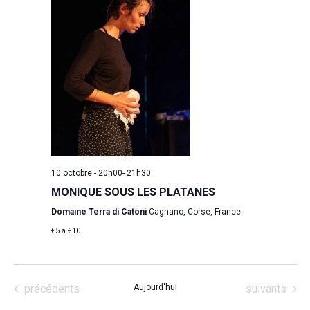
10 octobre - 20h00
-
21h30
MONIQUE SOUS LES PLATANES
Domaine Terra di Catoni
Cagnano, Corse, France
€5 à €10
Évènements
Évènements
précédents
Aujourd'hui
suivants