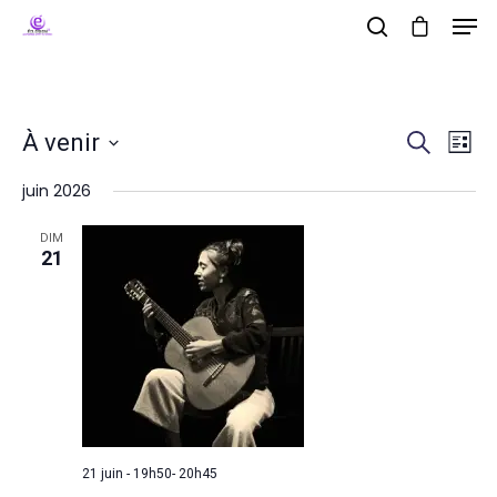
Na
Rec
Hit enter to search or ESC to close
À venir
Recherche
Liste
de
Sélectionnez
juin 2026
et
vu
une
Év
DIM
date.
navi
21
de
vue
Évè
21 juin - 19h50
-
20h45