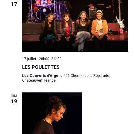
17
17 juillet - 20h00
-
21h30
LES POULETTES
Les Couverts d'Argens
456 Chemin de la Réparade,
Châteauvert, France
DIM
POUR L'ÉGALITÉ DE GE
19
DANS LE SPECTACLE V
ET LES ARTS VISUELS
À propos