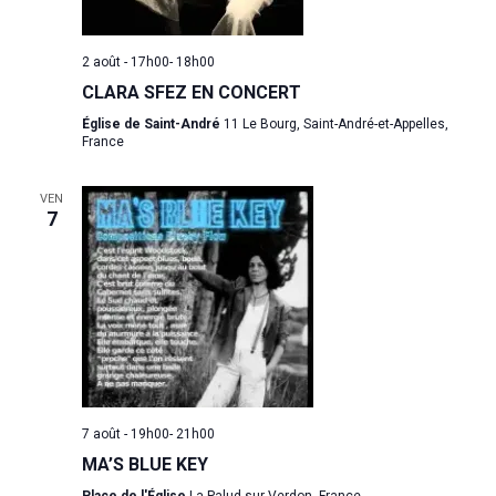
2 août - 17h00
-
18h00
CLARA SFEZ EN CONCERT
Église de Saint-André
11 Le Bourg, Saint-André-et-Appelles,
France
VEN
7
7 août - 19h00
-
21h00
MA’S BLUE KEY
Place de l'Église
La Palud-sur-Verdon, France