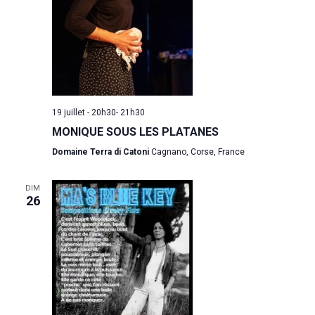
Annuaire
Contacts
Actualités
Adhérentes
Spectacles / Créations
Agenda
Égalité H/F
19 juillet - 20h30
-
21h30
Archives
Adhérer
MONIQUE SOUS LES PLATANES
Domaine Terra di Catoni
Cagnano, Corse, France
WOW LOOK AT THIS!
DIM
26
This is an optional, high
customizable off canva
ABOUT SALIENT