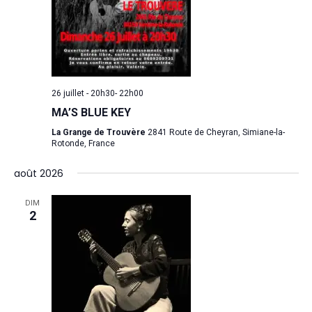
The Castle
Unit 345
2500 Castle Dr
Manhattan, NY
26 juillet - 20h30
-
22h00
T:
+216 (0)40 3629 475
MA’S BLUE KEY
E:
hello@themenectar.
La Grange de Trouvère
2841 Route de Cheyran, Simiane-la-
Rotonde, France
août 2026
DIM
2