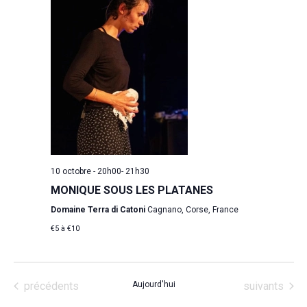
10 octobre - 20h00
-
21h30
MONIQUE SOUS LES PLATANES
Domaine Terra di Catoni
Cagnano, Corse, France
€5 à €10
Évènements
Évènements
précédents
Aujourd'hui
suivants