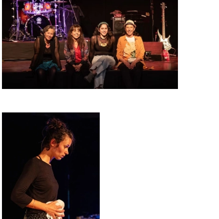
WOW LOOK AT THIS!
This is an optional, highly
customizable off canvas area.
ABOUT SALIENT
The Castle
Unit 345