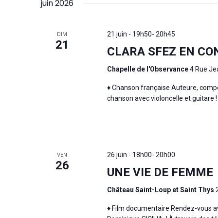
de
juin 2026
une
par
date.
vues
mot-
21 juin - 19h50
-
20h45
DIM
clé.
21
Évènements
CLARA SFEZ EN CO
Chapelle de l'Observance
4 Rue Je
♦ Chanson française Auteure, composi
chanson avec violoncelle et guitare !
26 juin - 18h00
-
20h00
VEN
26
UNE VIE DE FEMME
Hit enter to search or ESC to close
Château Saint-Loup et Saint Thys
♦ Film documentaire Rendez-vous a