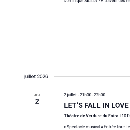
Dominique SICILIA ! À travers des t
juillet 2026
2 juillet - 21h00
-
22h00
JEU
2
LET’S FALL IN LOVE
Théatre de Verdure du Foirail
10 D
♦ Spectacle musical ♠ Entrée libre 