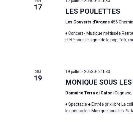
17 juillet - 20h00
-
21h30
VEN
17
LES POULETTES
Les Couverts d'Argens
456 Chemin 
♦ Concert - Musique métissée Retr
d'été sous le signe de la pop, folk, roc
19 juillet - 20h30
-
21h30
DIM
19
MONIQUE SOUS LES
Domaine Terra di Catoni
Cagnano, 
♦ Spectacle ♣ Entrée prix libre Le col
le spectacle « Monique sous les Plat