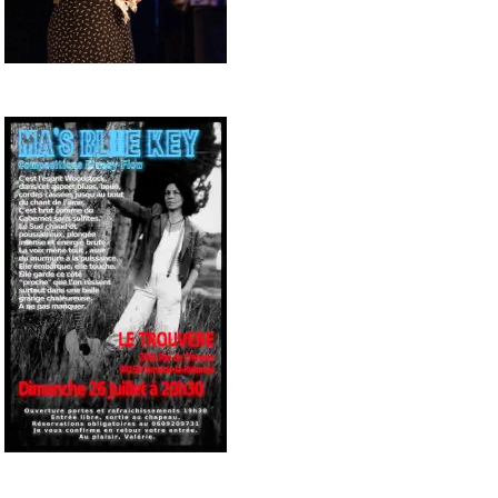
2500 Castle Dr
Manhattan, NY
T:
+216 (0)40 3629 4753
E:
hello@themenectar.com