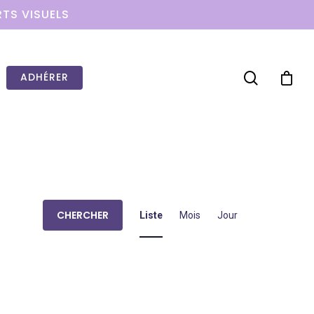
RTS VISUELS
ADHÉRER
Navigation
CHERCHER
Liste
Mois
Jour
de
vues
Évènement