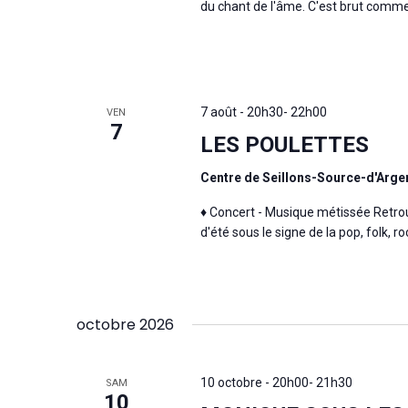
du chant de l'âme. C'est brut comme
7 août - 20h30
-
22h00
VEN
7
LES POULETTES
Centre de Seillons-Source-d'Arg
♦ Concert - Musique métissée Retr
d'été sous le signe de la pop, folk, roc
octobre 2026
10 octobre - 20h00
-
21h30
SAM
10