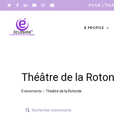
POUR L'ÉGA
À PROPOS
Hit enter to search or ESC to close
Théâtre de la Roto
Évènements
Théâtre de la Rotonde
Recherche
Saisir