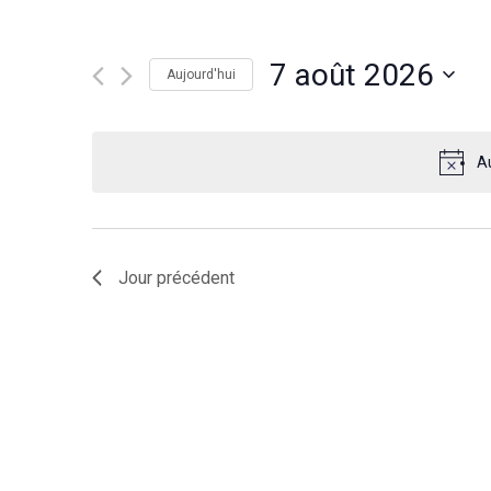
mot-
et
clé.
7 août 2026
navigation
Aujourd'hui
Rechercher
Sélectionnez
Évènements
de
une
par
A
date.
vues
mot-
clé.
Évènements
Jour précédent