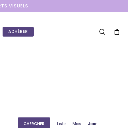
RTS VISUELS
ADHÉRER
Navigation
WOW LOOK AT THIS!
CHERCHER
Liste
Mois
Jour