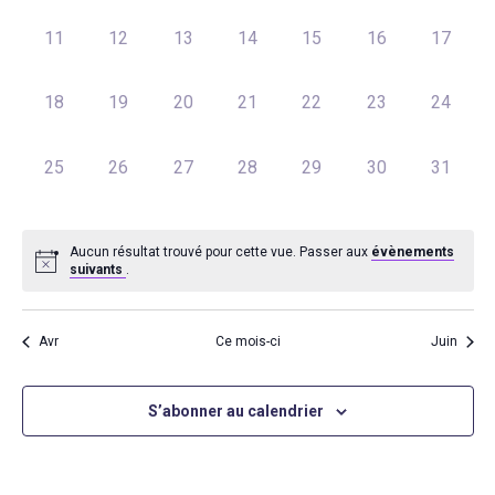
Évènements
de
Actualités
Adhérentes
0
0
0
0
0
0
0
11
12
13
14
15
16
17
vue
évènement,
évènement,
évènement,
évènement,
évènement,
évènement,
évèneme
Spectacles / Créations
Agenda
Égalité H/F
0
0
0
0
0
0
0
18
19
20
21
22
23
24
Évè
évènement,
évènement,
évènement,
évènement,
évènement,
évènement,
évèneme
Archives
Adhérer
0
0
0
0
0
0
0
25
26
27
28
29
30
31
évènement,
évènement,
évènement,
évènement,
évènement,
évènement,
évèneme
WOW LOOK AT THIS!
Aucun résultat trouvé pour cette vue. Passer aux
évènements
suivants
.
This is an optional, high
customizable off canva
Avr
Ce mois-ci
Juin
ABOUT SALIENT
S’abonner au calendrier
The Castle
Unit 345