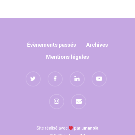
2500 Castle Dr
Manhattan, NY
T:
+216 (0)40 3629 475
E:
hello@themenectar.
Évènements passés
Archives
Mentions légales
Site réalisé avec
par
umanoïa