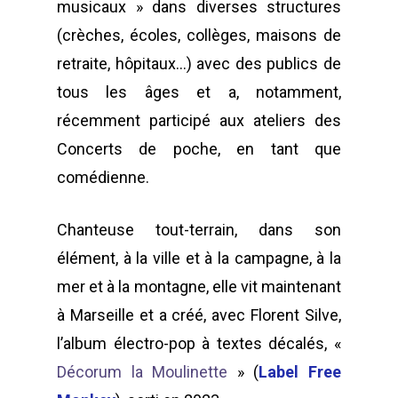
musicaux » dans diverses structures
À propos
(crèches, écoles, collèges, maisons de
retraite, hôpitaux…) avec des publics de
Annuaire
Contacts
tous les âges et a, notamment,
Actualités
récemment participé aux ateliers des
Adhérentes
Concerts de poche, en tant que
Spectacles / Créations
Agenda
Égalité H/F
comédienne.
Archives
Adhérer
Chanteuse tout-terrain, dans son
élément, à la ville et à la campagne, à la
WOW LOOK AT THIS!
mer et à la montagne, elle vit maintenant
à Marseille et a créé, avec Florent Silve,
This is an optional, high
l’album électro-pop à textes décalés, «
customizable off canva
Décorum la Moulinette
» (
Label Free