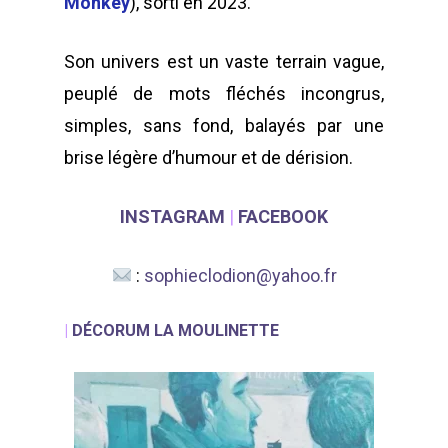
Monkey
), sorti en 2023.
ABOUT SALIENT
The Castle
Son univers est un vaste terrain vague,
Unit 345
peuplé de mots fléchés incongrus,
2500 Castle Dr
simples, sans fond, balayés par une
Manhattan, NY
brise légère d’humour et de dérision.
T:
+216 (0)40 3629 475
INSTAGRAM
|
FACEBOOK
E:
hello@themenectar.
:
sophieclodion@yahoo.fr
|
DÉCORUM LA MOULINETTE