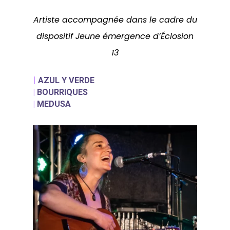
Actualités
Adhérentes
Artiste accompagnée dans le cadre du
dispositif Jeune émergence d’Éclosion
Spectacles / Créations
Agenda
Égalité H/F
13
Archives
Adhérer
|
AZUL Y VERDE
|
BOURRIQUES
|
MEDUSA
WOW LOOK AT THIS!
This is an optional, high
customizable off canva
ABOUT SALIENT
The Castle
Unit 345