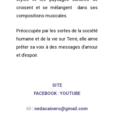
croisent et se mélangent dans ses
compositions musicales.
Préoccupée par les sortes de la société
humaine et de la vie sur Terre, elle aime
prêter sa voix à des messages d’amour
et d’espoir.
POUR L'ÉGALITÉ DE GE
DANS LE SPECTACLE V
ET LES ARTS VISUELS
SITE
FACEBOOK
YOUTUBE
|
À propos
Annuaire
:
nedacainero@gmail.com
Contacts