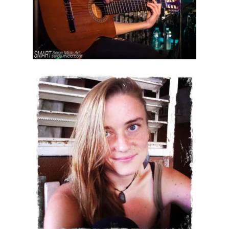
2500 Castle Dr
Manhattan, NY
T:
+216 (0)40 3629 475
E:
hello@themenectar.