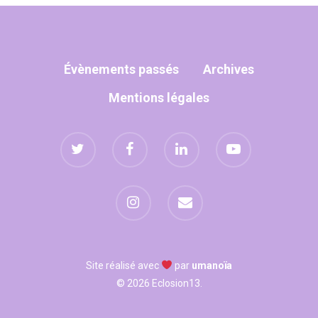
WOW LOOK AT THIS!
This is an optional, high
Évènements passés
Archives
customizable off canva
Mentions légales
ABOUT SALIENT
The Castle
Unit 345
2500 Castle Dr
Manhattan, NY
Site réalisé avec
par
umanoïa
T:
+216 (0)40 3629 475
© 2026 Eclosion13.
E:
hello@themenectar.