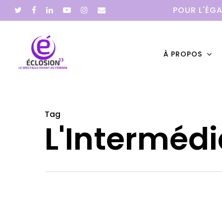
POUR L'ÉGA
À PROPOS
Tag
Hit enter to search or ESC to close
L'Intermédi