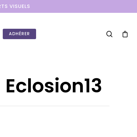
RTS VISUELS
ADHÉRER
 Eclosion13
WOW LOOK AT THIS!
This is an optional, highly
customizable off canvas area.