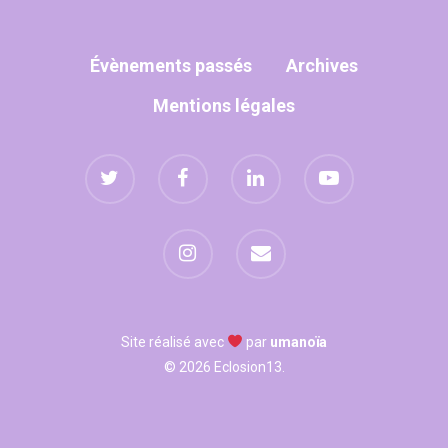
WOW LOOK AT THIS!
Évènements passés
Archives
This is an optional, high
Mentions légales
customizable off canva
ABOUT SALIENT
The Castle
Unit 345
2500 Castle Dr
Manhattan, NY
Site réalisé avec
par
umanoïa
© 2026 Eclosion13.
T:
+216 (0)40 3629 475
E:
hello@themenectar.