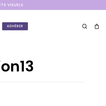
RTS VISUELS
ADHÉRER
ion13
WOW LOOK AT THIS!
This is an optional, highly
customizable off canvas area.