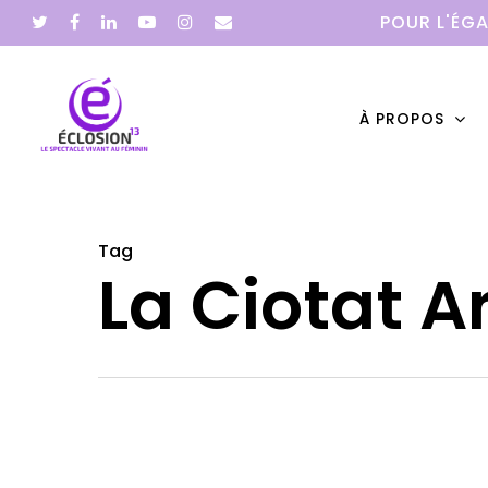
POUR L'ÉGA
À PROPOS
Tag
Hit enter to search or ESC to close
La Ciotat A