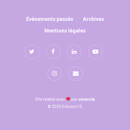
WOW LOOK AT THIS!
Évènements passés
Archives
This is an optional, high
Mentions légales
customizable off canva
ABOUT SALIENT
The Castle
Unit 345
2500 Castle Dr
Manhattan, NY
Site réalisé avec
par
umanoïa
© 2026 Eclosion13.
T:
+216 (0)40 3629 475
E:
hello@themenectar.