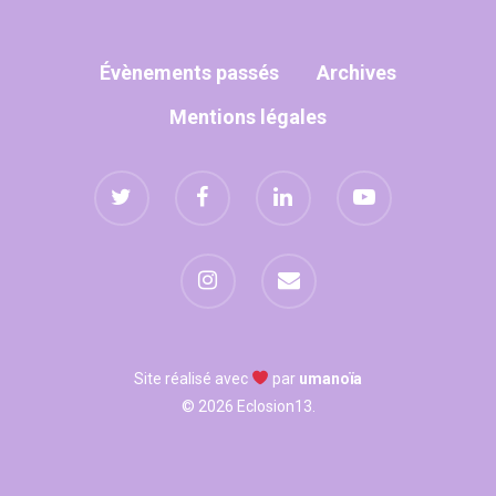
WOW LOOK AT THIS!
Évènements passés
Archives
This is an optional, high
Mentions légales
customizable off canva
ABOUT SALIENT
The Castle
Unit 345
2500 Castle Dr
Manhattan, NY
Site réalisé avec
par
umanoïa
© 2026 Eclosion13.
T:
+216 (0)40 3629 475
E:
hello@themenectar.