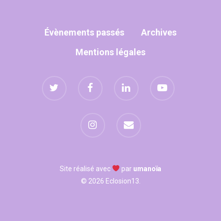
WOW LOOK AT THIS!
Évènements passés
Archives
This is an optional, high
Mentions légales
customizable off canva
ABOUT SALIENT
The Castle
Unit 345
2500 Castle Dr
Manhattan, NY
Site réalisé avec
par
umanoïa
© 2026 Eclosion13.
T:
+216 (0)40 3629 475
E:
hello@themenectar.