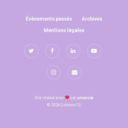
WOW LOOK AT THIS!
Évènements passés
Archives
This is an optional, high
Mentions légales
customizable off canva
ABOUT SALIENT
The Castle
Unit 345
2500 Castle Dr
Manhattan, NY
Site réalisé avec
par
umanoïa
© 2026 Eclosion13.
T:
+216 (0)40 3629 475
E:
hello@themenectar.