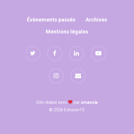
WOW LOOK AT THIS!
Évènements passés
Archives
This is an optional, high
Mentions légales
customizable off canva
ABOUT SALIENT
The Castle
Unit 345
2500 Castle Dr
Manhattan, NY
Site réalisé avec
par
umanoïa
© 2026 Eclosion13.
T:
+216 (0)40 3629 475
E:
hello@themenectar.