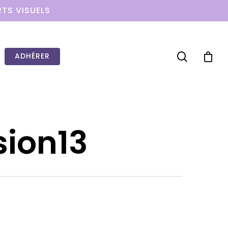
RTS VISUELS
ADHÉRER
sion13
WOW LOOK AT THIS!
This is an optional, highly
customizable off canvas area.