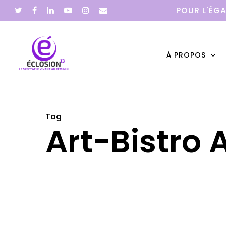
POUR L'ÉGA
À PROPOS
Tag
Hit enter to search or ESC to close
Art-Bistro 