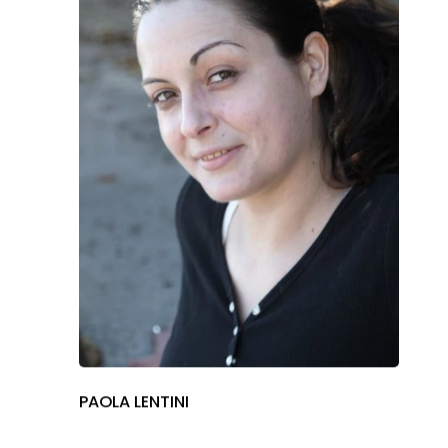
Manhattan, NY
T:
+216 (0)40 3629 475
E:
hello@themenectar.
PAOLA LENTINI