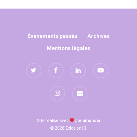
Manhattan, NY
T:
+216 (0)40 3629 475
Évènements passés
Archives
E:
hello@themenectar.
Mentions légales
Site réalisé avec
par
umanoïa
© 2026 Eclosion13.