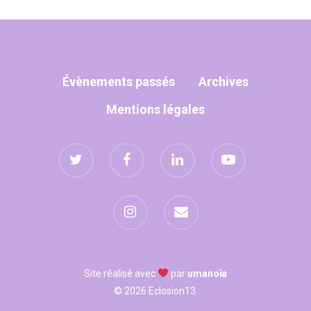
Manhattan, NY
T:
+216 (0)40 3629 475
Évènements passés
Archives
E:
hello@themenectar.
Mentions légales
Site réalisé avec
par
umanoïa
© 2026 Eclosion13.