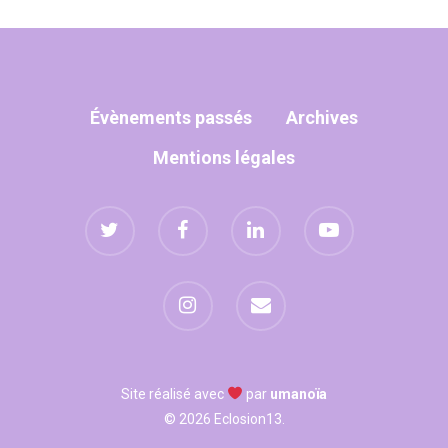
Manhattan, NY
T:
+216 (0)40 3629 475
Évènements passés
Archives
E:
hello@themenectar.
Mentions légales
Site réalisé avec
par
umanoïa
© 2026 Eclosion13.