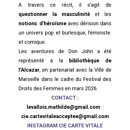
A travers ce récit, il s’agit de
À propos
questionner la masculinité
et les
notions d’héroïsme
avec dérision dans
Annuaire
Contacts
un univers pop et burlesque, féministe
Actualités
Adhérentes
et comique.
Les aventures de Don John a été
Spectacles / Créations
Agenda
Égalité H/F
représenté à la
bibliothèque de
Archives
Adhérer
l’Alcazar
, en partenariat avec la Ville de
Marseille dans le cadre du Festival des
Droits des Femmes en mars 2026.
WOW LOOK AT THIS!
CONTACT :
This is an optional, high
levallois.mathilde@gmail.com
/
customizable off canva
cie.cartevitaleacceptee@gmail.com
INSTAGRAM CIE CARTE VITALE