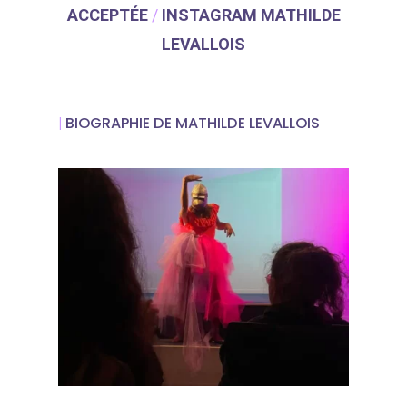
ACCEPTÉE
/
INSTAGRAM MATHILDE
ABOUT SALIENT
LEVALLOIS
The Castle
Unit 345
2500 Castle Dr
BIOGRAPHIE DE MATHILDE LEVALLOIS
|
Manhattan, NY
T:
+216 (0)40 3629 475
E:
hello@themenectar.