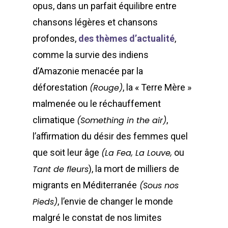
opus, dans un parfait équilibre entre
chansons légères et chansons
profondes,
des thèmes d’actualité
,
comme la survie des indiens
d’Amazonie menacée par la
déforestation
(Rouge)
, la « Terre Mère »
malmenée ou le réchauffement
climatique
(Something in the air)
,
l’affirmation du désir des femmes quel
que soit leur âge
(La Fea, La Louve,
ou
Tant de fleurs
), la mort de milliers de
POUR L'ÉGALITÉ DE GE
DANS LE SPECTACLE V
migrants en Méditerranée
(Sous nos
ET LES ARTS VISUELS
Pieds)
, l’envie de changer le monde
malgré le constat de nos limites
À propos