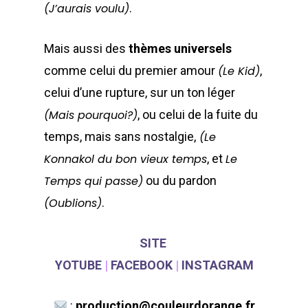
(J’aurais voulu)
.
Annuaire
Contacts
Mais aussi des
thèmes universels
Actualités
Adhérentes
comme celui du premier amour
(Le Kid)
,
celui d’une rupture, sur un ton léger
Spectacles / Créations
Agenda
Égalité H/F
(Mais pourquoi?)
, ou celui de la fuite du
Archives
Adhérer
temps, mais sans nostalgie,
(Le
Konnakol du bon vieux temps
, et
Le
Temps qui passe)
ou du pardon
WOW LOOK AT THIS!
(Oublions)
.
This is an optional, high
customizable off canva
SITE
YOTUBE
|
FACEBOOK
|
INSTAGRAM
ABOUT SALIENT
:
production@couleurdorange.fr