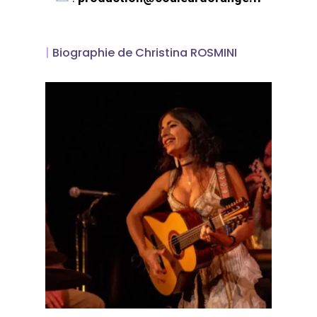
The Castle
Unit 345
|
Biographie de Christina ROSMINI
2500 Castle Dr
Manhattan, NY
T:
+216 (0)40 3629 475
E:
hello@themenectar.