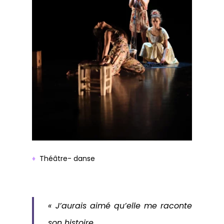
♦
T
héâtre- danse
« J’aurais aimé qu’elle me raconte
son histoire.