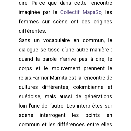
dire. Parce que dans cette rencontre
imaginée par le
Collectif MapaSo
, les
femmes sur scène ont des origines
différentes.
Sans un vocabulaire en commun, le
dialogue se tisse d’une autre manière :
POUR L'ÉGALITÉ DE GE
quand la parole n’arrive pas à dire, le
DANS LE SPECTACLE V
ET LES ARTS VISUELS
corps et le mouvement prennent le
relais.Farmor Mamita est la rencontre de
cultures différentes, colombienne et
À propos
suédoise, mais aussi de générations
Annuaire
Contacts
loin l’une de l’autre. Les interprètes sur
scène interrogent les points en
Actualités
Adhérentes
commun et les différences entre elles
Spectacles / Créations