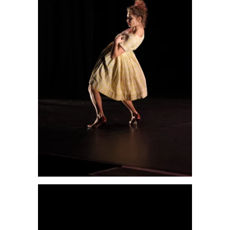
T:
+216 (0)40 3629 475
E:
hello@themenectar.