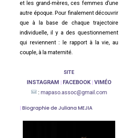
Agenda
Égalité H/F
et les grand-mères, ces femmes d’une
autre époque. Pour finalement découvrir
Archives
Adhérer
que à la base de chaque trajectoire
individuelle, il y a des questionnement
qui reviennent : le rapport à la vie, au
WOW LOOK AT THIS!
couple, à la maternité.
This is an optional, high
customizable off canva
SITE
INSTAGRAM
FACEBOOK
VIMÉO
|
|
ABOUT SALIENT
:
mapaso.assoc@gmail.com
The Castle
Biographie de Juliana MEJIA
|
Unit 345
2500 Castle Dr
Manhattan, NY