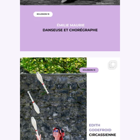
2500 Castle Dr
Manhattan, NY
T:
+216 (0)40 3629 475
E:
hello@themenectar.