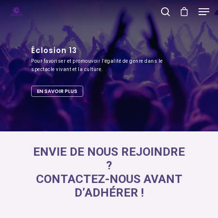
Éclosion 13
Hit enter to search or ESC to close
Pour favoriser et promouvoir l’égalité de genre dans le
spectacle vivant et la culture.
EN SAVOIR PLUS
ENVIE DE NOUS REJOINDRE
?
CONTACTEZ-NOUS AVANT
D’ADHÉRER !